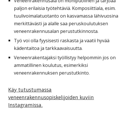
Veneenrakennusala on monipuolinen ja tarjoaa
paljon erilaisia työtehtäviä. Komposiittiala, esim.
tuulivoimalatuotanto on kasvamassa lähivuosina
merkittävästi ja alalle saa peruskoulutuksen
veneenrakennusalan perustutkinnosta.
Työ voi olla fyysisesti raskasta ja vaatii hyvää
kädentaitoa ja tarkkaavaisuutta.
Veneenrakentajaksi työllistyy helpommin jos on
ammatillinen koulutus, esimerkiksi
veneenrakennuksen perustutkinto.
Käy tutustumassa
veneenrakennusopiskelijoiden kuviin
Instagramissa.